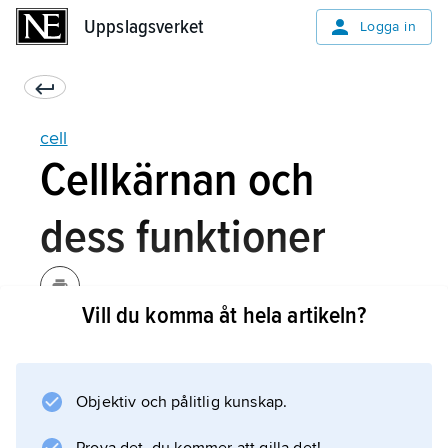
Uppslagsverket
Uppslagsverket
Logga in
cell
Cellkärnan och
dess funktioner
Vill du komma åt hela artikeln?
I cellkärnan finns cellens arvsmassa,
deoxiribonukleinsyra
(förkortat
Objektiv och pålitlig kunskap.
DNA
). DNA-molekylen består av två långa kedjor