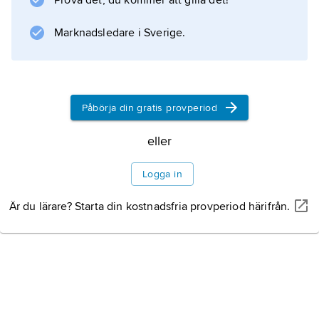
Prova det, du kommer att gilla det!
Marknadsledare i Sverige.
Information om artikeln
Påbörja din gratis provperiod
eller
Logga in
Är du lärare? Starta din kostnadsfria provperiod härifrån.