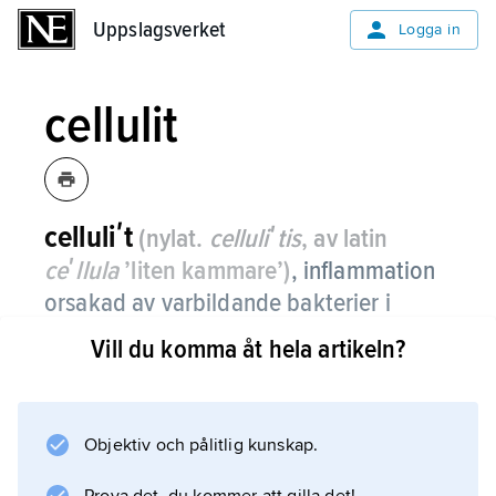
Uppslagsverket
Uppslagsverket
Logga in
cellulit
celluliʹt
(nylat.
celluliʹtis
, av latin
ceʹllula
’liten kammare’)
, inflammation
orsakad av varbildande bakterier i
hudens bindväv och underliggande
Vill du komma åt hela artikeln?
fettvävnad.
Tillståndet är allvarligt och kräver behandling
med antibiotika.
Objektiv och pålitlig kunskap.