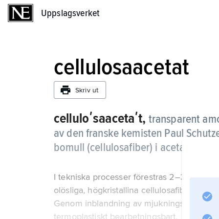
Uppslagsverket
Uppslagsverket
cellulosaacetat
Skriv ut
celluloʹsaacetaʹt,
transparent amo
av den franske kemisten Paul Schutz
bomull (cellulosafiber) i acetanhydrid
I tekniska processer förestras 2–3 hydroxy
olösliga, högkristallina cellulosafibern blir
Genom inblandning av mjukningsmedel, t.ex.
termoplastiskt bearbetningsbart.