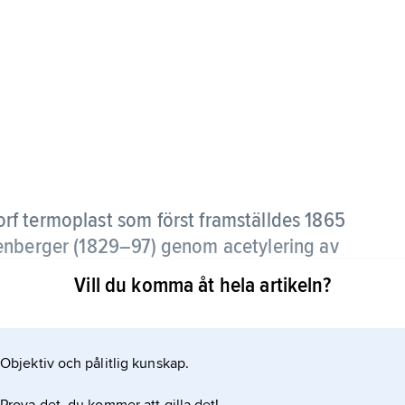
rf termoplast som först framställdes 1865
enberger (
1829–97
) genom acetylering av
.
Vill du komma åt hela artikeln?
lgrupper per glukosenhet vilket gör att den
 amorf och möjlig att lösa i olika lösningsmedel.
Objektiv och pålitlig kunskap.
 dimetylftalat, görs cellulosaacetat smältbart och