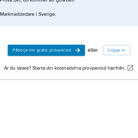
Prova det, du kommer att gilla det!
Marknadsledare i Sverige.
eller
Påbörja din gratis provperiod
Logga in
Är du lärare? Starta din kostnadsfria provperiod härifrån.