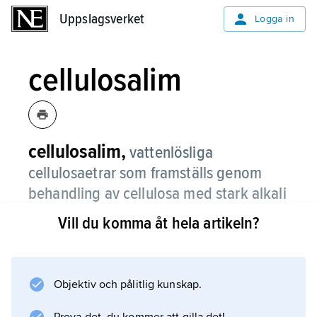
Uppslagsverket
Uppslagsverket
Logga in
cellulosalim
cellulosalim,
vattenlösliga
cellulosaetrar som framställs genom
behandling av cellulosa med stark alkali
och organiska klorider.
Vill du komma åt hela artikeln?
De vanligaste cellulosalimmen är
metylcellulosa, etylcellulosa och
cellulosaglykolat (karboximetylcellulosa).
Objektiv och pålitlig kunskap.
Utmärkande för dessa lim är deras förmåga att