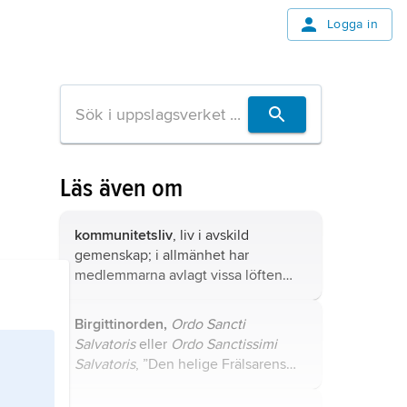
Logga in
Läs även om
kommunitetsliv
, liv i avskild
gemenskap; i allmänhet har
medlemmarna avlagt vissa löften
och förpliktat sig att följa en viss
regel, jämför
cenobiter
.
Birgittinorden,
Ordo Sancti
Salvatoris
eller
Ordo Sanctissimi
Salvatoris
, ”Den helige Frälsarens
orden” eller ”Den allraheligaste
Frälsarens orden”, klosterorden