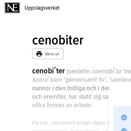
Uppslagsverket
Uppslagsverket
cenobiter
Skriv ut
cenobiʹter
(senlatin
coenobiʹta
’mu
koinoʹbion
’gemensamt liv’, ’samlev
nunnor i den östliga och i den västlig
och eremiter, har slutit sig samman
olika former av arbete.
De har i allmänhet avlagt någon typ av löf
gemenskapens ”husordning”. Jämför