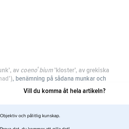
nk’, av
coenoʹbium
’kloster’, av grekiska
nad’)
,
benämning på sådana munkar och
a kyrkan som, till skillnad från anakoreter
Vill du komma åt hela artikeln?
 i avgränsad gemenskap med gudstjänst och
Objektiv och pålitlig kunskap.
te och bundit sig vid en bestämd regel, som då är