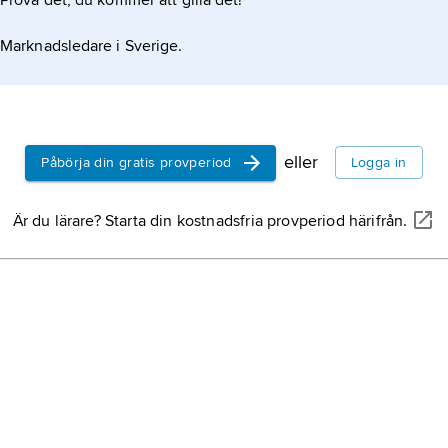
Prova det, du kommer att gilla det!
Marknadsledare i Sverige.
eller
Påbörja din gratis provperiod
Logga in
Är du lärare? Starta din kostnadsfria provperiod härifrån.