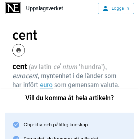
Uppslagsverket
Uppslagsverket
Logga in
cent
cent
(av latin
ceʹntum
’hundra’)
,
eurocent
,
myntenhet i de länder som
har infört
euro
som gemensam valuta.
Vill du komma åt hela artikeln?
100 cent=1 euro.
Objektiv och pålitlig kunskap.
Information om artikeln