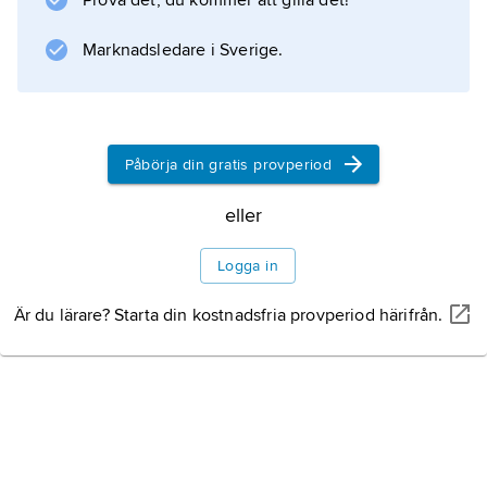
Prova det, du kommer att gilla det!
Marknadsledare i Sverige.
Påbörja din gratis provperiod
eller
Logga in
Är du lärare? Starta din kostnadsfria provperiod härifrån.