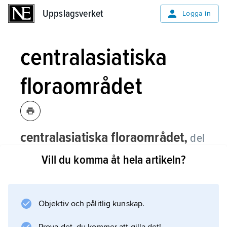
Uppslagsverket
Uppslagsverket
Logga in
centralasiatiska
floraområdet
centralasiatiska floraområdet,
del
av det holarktiska (boreala) florariket.
Vill du komma åt hela artikeln?
Området gränsar i väster till
medelhavsområdet, i söder till Himalaya, i
öster till den sydkinesiska provinsen Yunnan,
Objektiv och pålitlig kunskap.
och i norr till Altaj och de östsibiriska bergen.