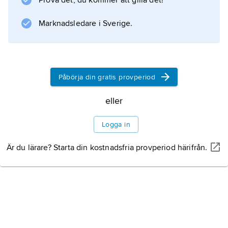
Prova det, du kommer att gilla det!
Information om artikeln
Marknadsledare i Sverige.
Påbörja din gratis provperiod
eller
Logga in
Är du lärare? Starta din kostnadsfria provperiod härifrån.