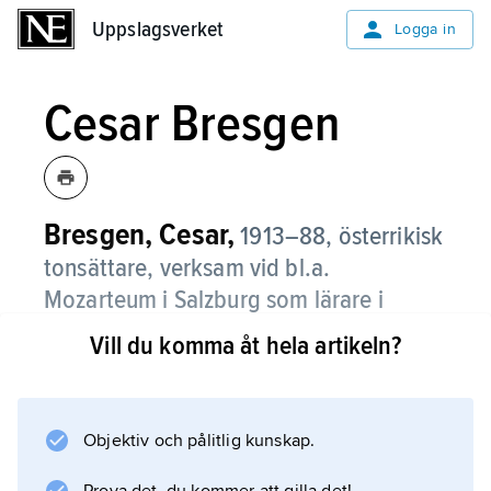
Uppslagsverket
Uppslagsverket
Logga in
Cesar Bresgen
Bresgen, Cesar,
1913–88,
österrikisk
tonsättare, verksam vid bl.a.
Mozarteum i Salzburg som lärare i
komposition (professor 1947).
Vill du komma åt hela artikeln?
Hans stora produktion inkluderar verk för
scenen, många för barn och ungdom.
Stravinsky var en av B:s influenser. B:s stora
Objektiv och pålitlig kunskap.
intresse för folkmusik resulterade bl.a. i