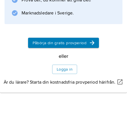
Prova det, du kommer att gilla det!
utgåvor av balkansk musik.
Marknadsledare i Sverige.
Information om artikeln
Påbörja din gratis provperiod
eller
Logga in
Är du lärare? Starta din kostnadsfria provperiod härifrån.