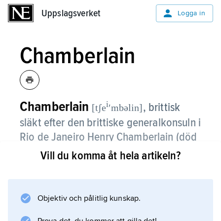
Uppslagsverket
Uppslagsverket
Logga in
Chamberlain
Chamberlain
i
,
brittisk
[tʃe
ʹmbəlin]
släkt efter den brittiske generalkonsuln i
Rio de Janeiro Henry Chamberlain (död
1829).
Vill du komma åt hela artikeln?
Han blev baronet 1828. Bland hans söner var
fältmarskalken Neville Bowles Chamberlain
Objektiv och pålitlig kunskap.
(1820–1902) och generalen Crawford Trotter
Chamberlain (1821–1902). Deras äldre bror