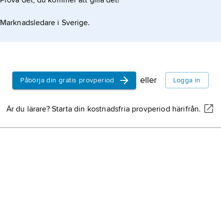
Prova det, du kommer att gilla det!
Marknadsledare i Sverige.
eller
Påbörja din gratis provperiod
Logga in
Är du lärare? Starta din kostnadsfria provperiod härifrån.