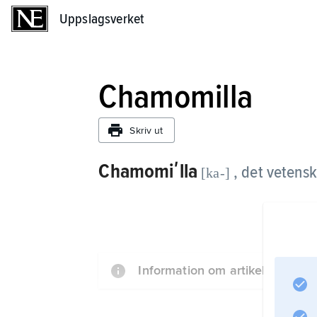
Uppslagsverket
Uppslagsverket
Chamomilla
Skriv ut
Chamomiʹlla
, det vetens
[ka-]
Information om artikeln