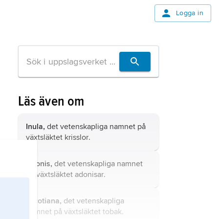
Logga in
Läs även om
Inula,
det vetenskapliga namnet på
växtsläktet
krisslor
.
Adonis,
det vetenskapliga namnet
på växtsläktet
adonisar
.
Nicotiana,
det vetenskapliga
namnet på växtsläktet tobak.