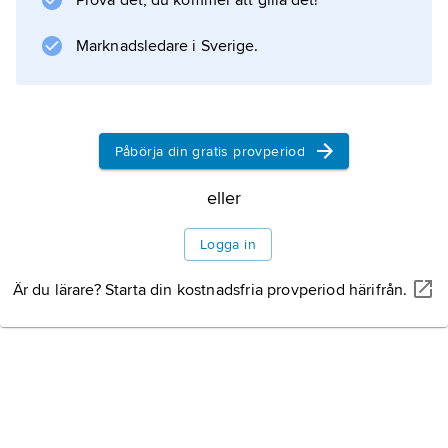
Prova det, du kommer att gilla det!
Marknadsledare i Sverige.
Påbörja din gratis provperiod
eller
Logga in
Är du lärare? Starta din kostnadsfria provperiod härifrån.