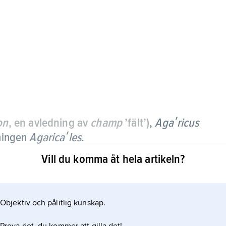
on
, en avledning av
champ
’fält’)
,
Agaʹricus
ningen
Agaricaʹles
.
Vill du komma åt hela artikeln?
rt, från liten till mycket stor och köttig. Hatten är vit,
åluden eller fjällig, är alltid torr, aldrig slemmig.
na på hattens undersida är tunna, först ljusa eller
Objektiv och pålitlig kunskap.