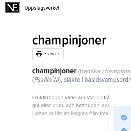
Uppslagsverket
Uppslagsverket
champinjoner
Skriv ut
champinjoner
(franska
champign
(
Psallioʹta
),
släkte i basidsvampsord
Fruktkroppen varierar i storlek från art till a
gul eller brun, och hatthuden, som är slät, sm
Hatten är lätt att lösgöra från foten. Skivor