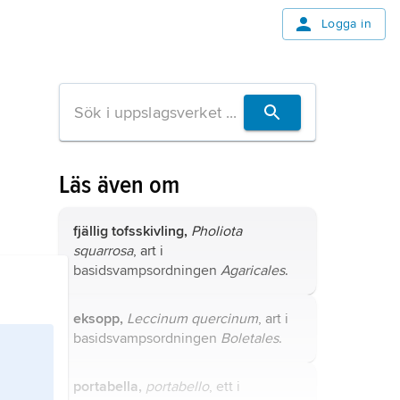
Logga in
Läs även om
fjällig tofsskivling,
Pholiota
squarrosa
, art i
basidsvampsordningen
Agaricales
.
eksopp,
Leccinum quercinum
, art i
basidsvampsordningen
Boletales
.
portabella,
portabello
, ett i