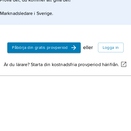
Prova det, du kommer att gilla det!
Marknadsledare i Sverige.
eller
Påbörja din gratis provperiod
Logga in
Är du lärare? Starta din kostnadsfria provperiod härifrån.