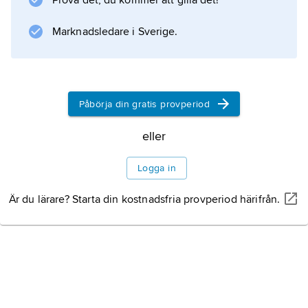
Prova det, du kommer att gilla det!
stark tilltro till samhällsforskningens förmåga
att avslöja styrelsens svagheter, vilka han
Marknadsledare i Sverige.
ansåg bero på för litet, inte för mycket
Påbörja din gratis provperiod
Information om artikeln
eller
Logga in
Är du lärare? Starta din kostnadsfria provperiod härifrån.