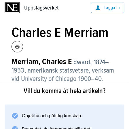
Uppslagsverket
Uppslagsverket
Logga in
Charles E Merriam
Merriam, Charles E
dward, 1874–
1953, amerikansk statsvetare, verksam
vid University of Chicago 1900–40.
Vill du komma åt hela artikeln?
Kommunalt verksam i Chicago 1903–17 och
federalt i samband med New Deal på 1930-
talet förenade M. politisk teori och praktik.
Han var skolbildande i utvecklingen av den
Objektiv och pålitlig kunskap.
politiska beteendeforskningen. Han hade