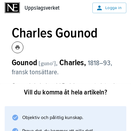
Uppslagsverket
Uppslagsverket
Logga in
Charles Gounod
Gounod
Charles,
,
1818–93,
[gunoʹ]
fransk tonsättare.
Gounod skolades vid Pariskonservatoriet och
Vill du komma åt hela artikeln?
fick tidigt intresse för 1500-talets kyrkomusik.
Det religiösa draget och intresset för
Mendelssohns och Bachs musik utgjorde ena
sidan av hans musikerskap, den andra var
Objektiv och pålitlig kunskap.
inriktningen på opera. Till Gounods