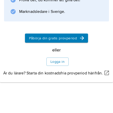
Prova det, du kommer att gilla det!
framgångsrika operor hör
Mireille
Marknadsledare i Sverige.
(1864),
Romeo och Julia
(1867) och framför allt den
Litteraturanvisning
Påbörja din gratis provperiod
eller
Logga in
Information om artikeln
Är du lärare? Starta din kostnadsfria provperiod härifrån.