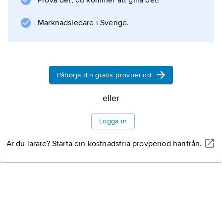
Prova det, du kommer att gilla det!
Marknadsledare i Sverige.
Påbörja din gratis provperiod
eller
Logga in
Är du lärare? Starta din kostnadsfria provperiod härifrån.