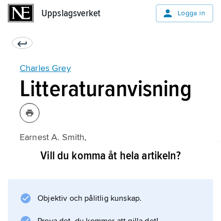
Uppslagsverket
Uppslagsverket
Logga in
Charles Grey
Litteraturanvisning
Earnest A. Smith,
Lord Grey, 1764–1845
Vill du komma åt hela artikeln?
(1990).
Objektiv och pålitlig kunskap.
Information om artikeln