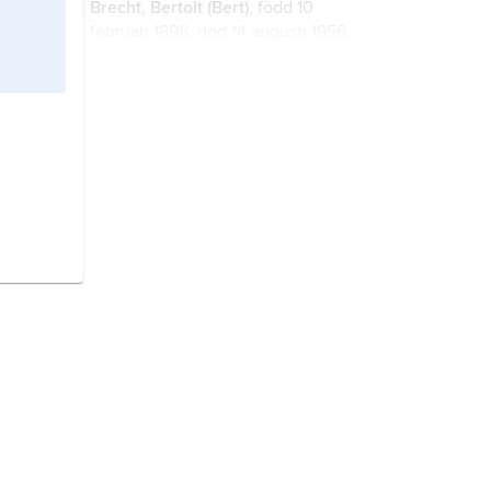
Brecht
,
Bertolt
(Bert)
, född 10
februari 1898, död 14 augusti 1956,
tysk lyriker, dramatiker och regissör,
ett av de största namnen inom 1900-
talets teater.
Balzac
,
Honoré de,
född 20 maj
1799, död 18 augusti 1850, fransk
författare.
konservatism,
samhällsåskådning
som karakteriseras av respekt för det
hävdvunna och strävan att
bevara
,
eller
förändra för att bevara
.
Marx
,
Karl,
född 5 maj 1818, död 14
mars 1883, tysk samhällsforskare,
arbetarrörelsens inflytelserikaste
tänkare.
Frankrike,
stat i Västeuropa.