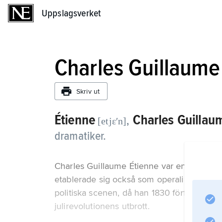
Uppslagsverket
Uppslagsverket
Charles Guillaume
Skriv ut
Étienne
Charles Guillau
,
[etjɛʹn]
dramatiker.
Charles Guillaume Étienne var en populär 
etablerade sig också som operalibrettist. 
politiska scenen, då han 1830 författade e
julirevolutionens utbrott.