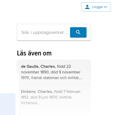
Logga in
Läs även om
de Gaulle,
Charles,
född 22
november 1890, död 9 november
1970, fransk statsman och militär,
brigadgeneral 1940, regeringschef
1944–46 och 1958–59, president
Dickens
,
Charles,
född 7 februari
1959–69.
1812, död 9 juni 1870, brittisk
författare.