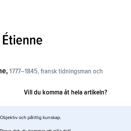
 Étienne
me,
1777–1845, fransk tidningsman och
Vill du komma åt hela artikeln?
lustspelsförfattare under napoleontiden, och
Sin främsta insats gjorde han kanske dock på den
tt manifest som fick genomgripande betydelse för
Objektiv och pålitlig kunskap.