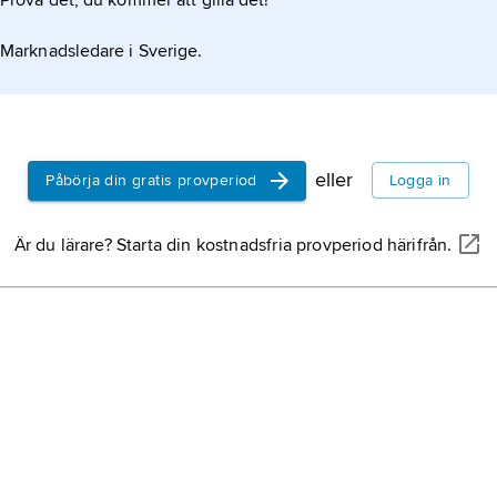
Prova det, du kommer att gilla det!
Marknadsledare i Sverige.
eller
Påbörja din gratis provperiod
Logga in
Är du lärare? Starta din kostnadsfria provperiod härifrån.