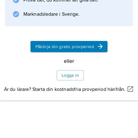
Prova det, du kommer att gilla det!
Marknadsledare i Sverige.
Påbörja din gratis provperiod
eller
Logga in
Är du lärare? Starta din kostnadsfria provperiod härifrån.