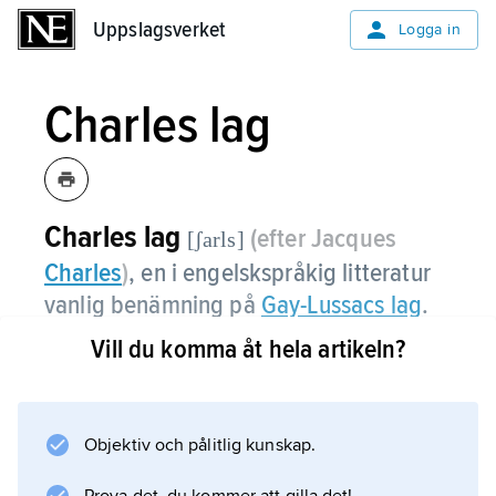
Uppslagsverket
Uppslagsverket
Logga in
Charles lag
Charles lag
(efter Jacques
[ʃarls]
Charles
)
,
en i engelskspråkig litteratur
vanlig benämning på
Gay-Lussacs lag
.
Vill du komma åt hela artikeln?
Information om artikeln
Objektiv och pålitlig kunskap.