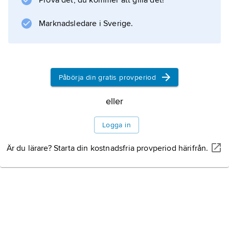
Prova det, du kommer att gilla det!
Pères blancs
) och Vita systrarna (1869;
Marknadsledare i Sverige.
Sœurs missionnaires d’Afrique
) för mission i Afrika. Han bekämpade
Påbörja din gratis provperiod
Information om artikeln
eller
Logga in
Är du lärare? Starta din kostnadsfria provperiod härifrån.