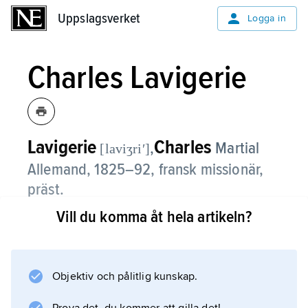
Uppslagsverket
Uppslagsverket
Logga in
Charles Lavigerie
Lavigerie
Charles
,
Martial
[laviʒriʹ]
Allemand,
1825–92, fransk missionär,
präst.
Vill du komma åt hela artikeln?
L. blev 1867 ärkebiskop av Alger, 1868 även
påvlig legat för missionen i Sahara och Sudan,
1882 kardinal, 1884 ärkebiskop av Karthago
och primas för Afrika. Han grundade
Objektiv och pålitlig kunskap.
kongregationerna Vita fäderna (1868; franska