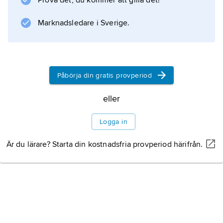
Prova det, du kommer att gilla det!
Marknadsledare i Sverige.
Påbörja din gratis provperiod
eller
Logga in
Är du lärare? Starta din kostnadsfria provperiod härifrån.