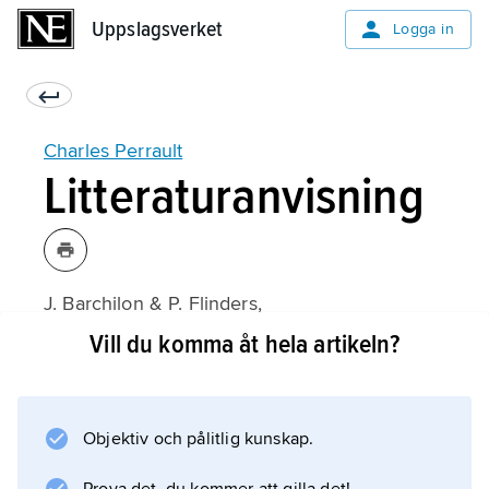
Uppslagsverket
Uppslagsverket
Logga in
Charles Perrault
Litteraturanvisning
J. Barchilon & P. Flinders,
Charles Perrault
Vill du komma åt hela artikeln?
(eng., 1981);
Objektiv och pålitlig kunskap.
Information om artikeln