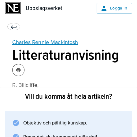
Uppslagsverket
Uppslagsverket
Logga in
Charles Rennie Mackintosh
Litteraturanvisning
R. Billcliffe,
Charles Rennie Mackintosh: The Complete
Vill du komma åt hela artikeln?
Furniture, Furniture Drawings & Interior
Designs
(1979);
Objektiv och pålitlig kunskap.