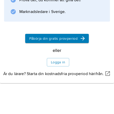
Prova det, du kommer att gilla det!
Information om artikeln
Marknadsledare i Sverige.
Påbörja din gratis provperiod
eller
Logga in
Är du lärare? Starta din kostnadsfria provperiod härifrån.