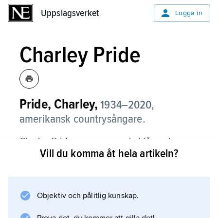
Uppslagsverket
Uppslagsverket
Logga in
Charley Pride
Pride, Charley,
1934–2020,
amerikansk countrysångare.
Charley Pride var en av mycket få svarta
Vill du komma åt hela artikeln?
artister som lyckades uppnå stjärnstatus inom
countrymusiken, och han var upphovsman till
en konstant ström av hitlåtar under 1960- och
70-talen. Han skivdebuterade med singeln
Objektiv och pålitlig kunskap.
”The Snakes Crawl at Night” 1966 och