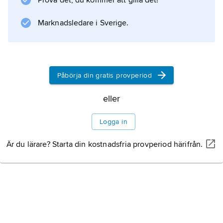
Prova det, du kommer att gilla det!
debuterade året därpå på Grand Ole Opry i
Nashville.
Marknadsledare i Sverige.
Information om artikeln
Påbörja din gratis provperiod
eller
Logga in
Är du lärare? Starta din kostnadsfria provperiod härifrån.