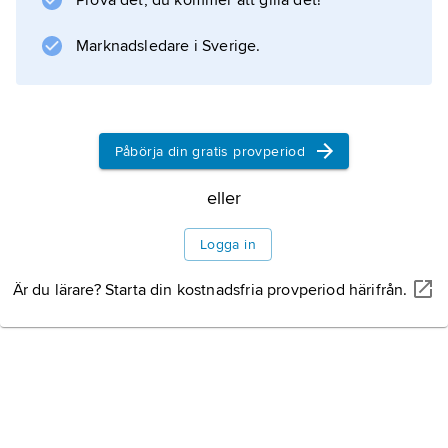
Prova det, du kommer att gilla det!
Marknadsledare i Sverige.
Påbörja din gratis provperiod
eller
Logga in
Är du lärare? Starta din kostnadsfria provperiod härifrån.