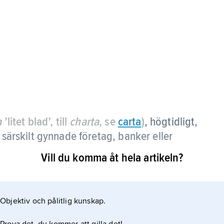
a
’litet blad’, till
charta
, se
carta
)
,
högtidligt,
 särskilt gynnade företag, banker eller
Vill du komma åt hela artikeln?
t och sedelutgivning men också medföra olika
ke kungen för bl.a. Ostindiska kompaniet
Objektiv och pålitlig kunskap.
ubbar får fortfarande charterbrev.