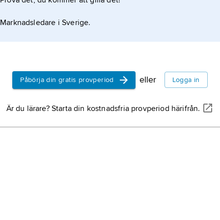
Prova det, du kommer att gilla det!
Marknadsledare i Sverige.
eller
Påbörja din gratis provperiod
Logga in
Är du lärare? Starta din kostnadsfria provperiod härifrån.