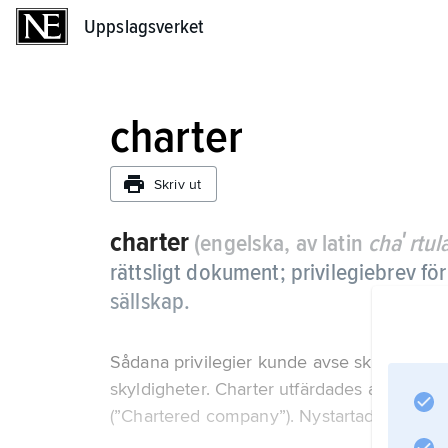
Uppslagsverket
Uppslagsverket
charter
Skriv ut
charter
(engelska, av latin
chaʹrtul
rättsligt dokument; privilegiebrev för
sällskap.
Sådana privilegier kunde avse skattefrihe
skyldigheter. Charter utfärdades av engels
(”Chartered company”). Nystartade Rotarykl