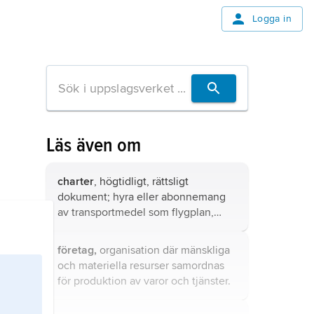
Logga in
Läs även om
charter
, högtidligt, rättsligt
dokument; hyra eller abonnemang
av transportmedel som flygplan,
buss eller fartyg under en bestämd
tidsperiod.
företag,
organisation där mänskliga
och materiella resurser samordnas
för produktion av varor och tjänster.