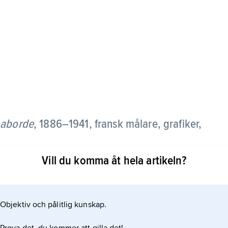
Laborde
, 1886–1941, fransk målare, grafiker,
Vill du komma åt hela artikeln?
ätt linjeföring med frän realism, intellektuell skärpa,
erade ett femtiotal böcker, i en del fall med
ms ”Éloge de la folie”, Émile Zolas ”Nana” och
Objektiv och pålitlig kunskap.
uses”.