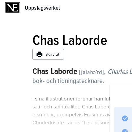
Uppslagsverket
Uppslagsverket
Chas Laborde
Skriv ut
Chas Laborde
,
Charles 
[ʃalabɔʹrd]
bok- och tidningstecknare.
I sina illustrationer förenar han luftig och l
satir och spiritualitet. Chas Laborde illustr
etsningar, exempelvis Erasmus av Rotterda
Choderlos de Laclos ”Les liaisons dangere