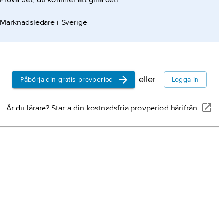
Prova det, du kommer att gilla det!
Marknadsledare i Sverige.
eller
Påbörja din gratis provperiod
Logga in
Är du lärare? Starta din kostnadsfria provperiod härifrån.