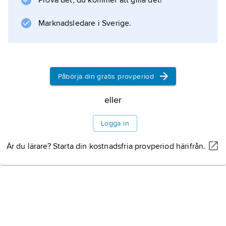
Prova det, du kommer att gilla det!
Marknadsledare i Sverige.
Påbörja din gratis provperiod
eller
Logga in
Är du lärare? Starta din kostnadsfria provperiod härifrån.