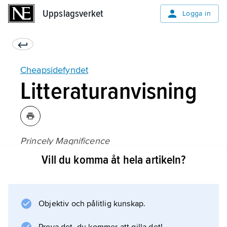
Uppslagsverket
Uppslagsverket
Logga in
Cheapsidefyndet
Litteraturanvisning
Princely Magnificence
(1980).
Vill du komma åt hela artikeln?
Objektiv och pålitlig kunskap.
Information om artikeln