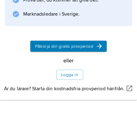
Prova det, du kommer att gilla det!
Marknadsledare i Sverige.
Information om artikeln
Påbörja din gratis provperiod
eller
Logga in
Är du lärare? Starta din kostnadsfria provperiod härifrån.