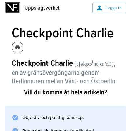
Uppslagsverket
Uppslagsverket
Logga in
Checkpoint Charlie
Checkpoint Charlie
i
,
[tʃekpɔ
ntʃɑ:ʹrli]
en av gränsövergångarna genom
Berlinmuren mellan Väst- och Östberlin.
Vill du komma åt hela artikeln?
Checkpoint Charlie låg på gränsen mellan den
sovjetiska och den amerikanska sektorn av
Berlin på Friedrichstrasse. Namnet ”Charlie”
kommer av beteckningen för bokstaven c i
Objektiv och pålitlig kunskap.
Natos alfabet.