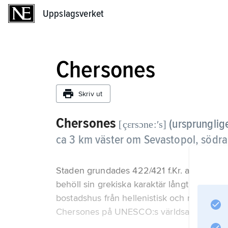
Uppslagsverket
Uppslagsverket
Chersones
Skriv ut
Chersones
(ursprungli
[çɛrsɔne:ʹs]
ca 3 km väster om Sevastopol, södra
Staden grundades 422/421 f.Kr. av greker 
behöll sin grekiska karaktär långt in i med
bostadshus från hellenistisk och romersk ti
Chersones på UNESCO:s världsarvslista.