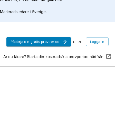
Prova det, du kommer att gilla det!
Marknadsledare i Sverige.
eller
Påbörja din gratis provperiod
Logga in
Är du lärare? Starta din kostnadsfria provperiod härifrån.