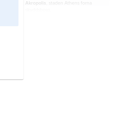
Akropolis
, staden Athens forna
skyddsborg.
Delos
, grekiska
Dēlos
, ö i ögruppen
Kykladerna i Egeiska havet med
omfattande antika ruiner.
Ukraina
, stat i östra Europa.
grekisk arkitektur
definieras här
som grekernas arkitektur under
antiken.
Efesos,
antik stad på Mindre Asiens
västkust, ursprungligen vid floden
Kaystros (Küçük Menderes)
mynning, nu 10 km inåt land.
Damaskus
, arabiska
ash-Sham