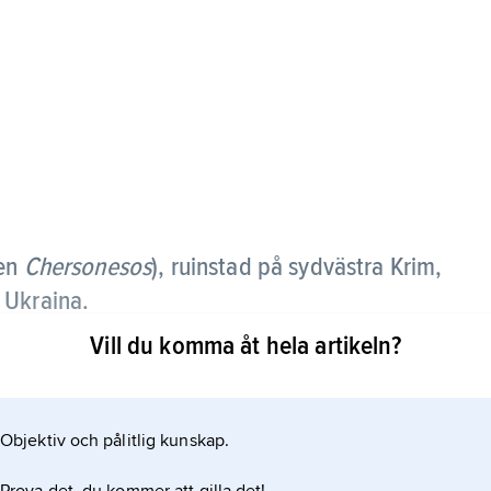
gen
Chersonesos
),
ruinstad på sydvästra Krim,
 Ukraina.
Vill du komma åt hela artikeln?
från den doriska kolonin Herakleia Pontica och
eltiden. Bland ruinerna märks rester av stadsmuren,
d samt tidigkristna kyrkor. År 2013 upptogs
Objektiv och pålitlig kunskap.