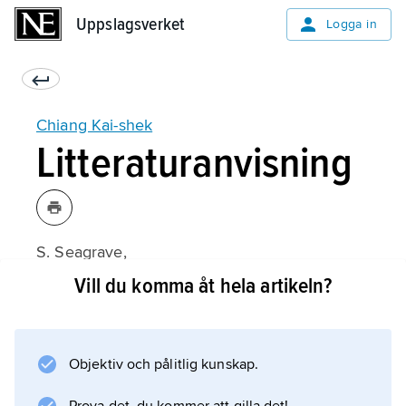
Uppslagsverket
Uppslagsverket
Logga in
Chiang Kai-shek
Litteraturanvisning
S. Seagrave,
The Soong Dynasty
Vill du komma åt hela artikeln?
(1985).
Objektiv och pålitlig kunskap.
Information om artikeln