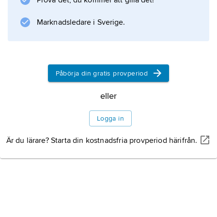
Prova det, du kommer att gilla det!
Marknadsledare i Sverige.
Påbörja din gratis provperiod
eller
Logga in
Är du lärare? Starta din kostnadsfria provperiod härifrån.