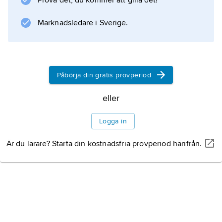
Prova det, du kommer att gilla det!
Marknadsledare i Sverige.
Information om artikeln
Påbörja din gratis provperiod
eller
Logga in
Är du lärare? Starta din kostnadsfria provperiod härifrån.