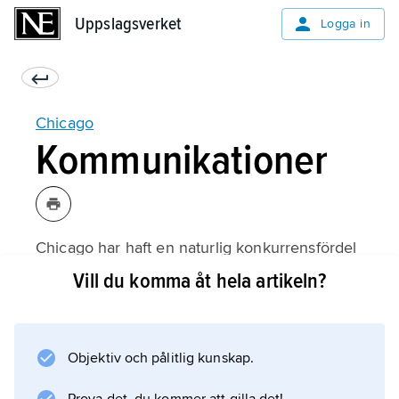
Uppslagsverket
Uppslagsverket
Logga in
Chicago
Kommunikationer
Chicago har haft en naturlig konkurrensfördel
som centrum för sjöfart: flera strategiskt
Vill du komma åt hela artikeln?
viktiga kanaler möjliggjorde trafik på Stora
sjöarna, och öppnandet av Saint Lawrence
Seaway 1958 innebar att oceangående fartyg
Objektiv och pålitlig kunskap.
fick tillträde till stadens hamn.