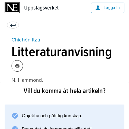
Uppslagsverket
Uppslagsverket
Logga in
Chichén Itzá
Litteraturanvisning
N. Hammond,
Ancient Maya Civilization
Vill du komma åt hela artikeln?
(1982).
Objektiv och pålitlig kunskap.
Information om artikeln