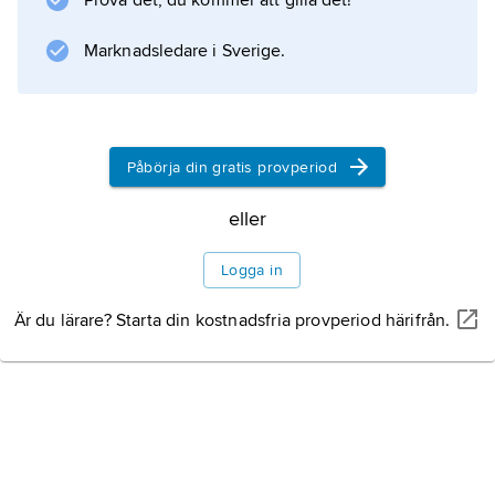
Prova det, du kommer att gilla det!
Marknadsledare i Sverige.
Påbörja din gratis provperiod
eller
Logga in
Är du lärare? Starta din kostnadsfria provperiod härifrån.