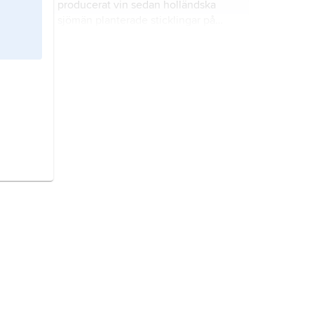
producerat vin sedan holländska
sjömän planterade sticklingar på
Godahoppsudden 1652.
amerikanska viner,
viner
producerade i USA (för exempel på
sydamerikanska viner se
argentinska
viner
och
chilenska viner
).
kanadensiska viner.
Trots Kanadas
svala klimat finns omfattande
vinodlingar, främst i British Columbia
och i Ontario.
australiska viner
produceras i främst
South Australia (50 %) och New
South Wales (25 %).
argentinska viner.
Argentina är ett
av världens största vinproducerande
länder.