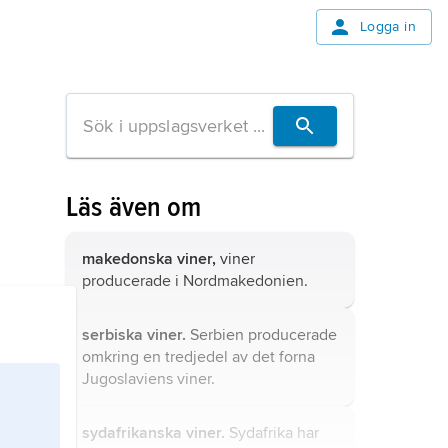
Logga in
Läs även om
makedonska viner,
viner
producerade i Nordmakedonien.
serbiska viner.
Serbien producerade
omkring en tredjedel av det forna
Jugoslaviens viner.
sydafrikanska viner.
Sydafrika har