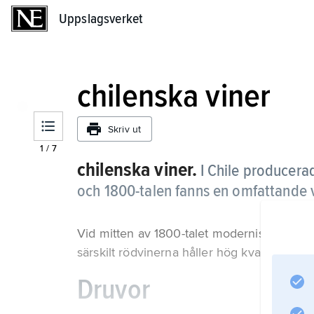
Uppslagsverket
Uppslagsverket
chilenska viner
Skriv ut
1
/
7
chilenska viner.
I Chile producera
och 1800-talen fanns en omfattande v
Vid mitten av 1800-talet moderniserades o
särskilt rödvinerna håller hög kvalitet.
Druvor