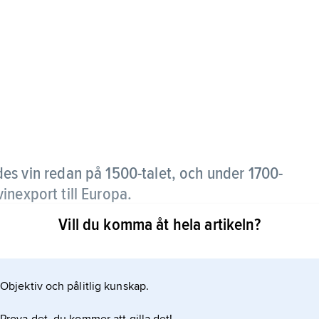
des vin redan på 1500-talet, och under 1700-
inexport till Europa.
Vill du komma åt hela artikeln?
dlingarna med hjälp av franska druvsorter, och
Objektiv och pålitlig kunskap.