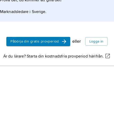
Prova det, du kommer att gilla det!
Marknadsledare i Sverige.
ion
eller
Påbörja din gratis provperiod
Logga in
Är du lärare? Starta din kostnadsfria provperiod härifrån.