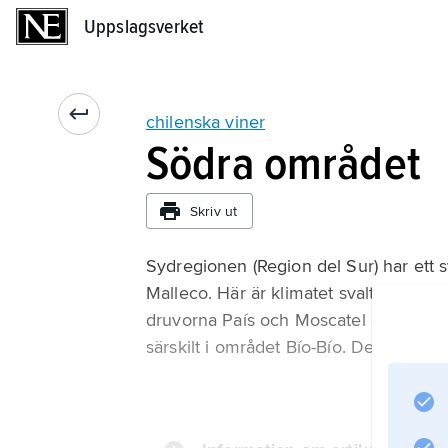
Uppslagsverket
Uppslagsverket
chilenska viner
Södra området
Skriv ut
Sydregionen (Region del Sur) har ett sv
Malleco. Här är klimatet svalt och fu
druvorna País och Moscatel de Alexand
särskilt i området Bío-Bío. Det är frä