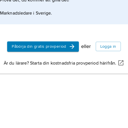
Prova det, du kommer att gilla det!
Marknadsledare i Sverige.
eller
Påbörja din gratis provperiod
Logga in
Är du lärare? Starta din kostnadsfria provperiod härifrån.