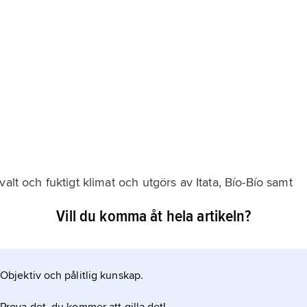
alt och fuktigt klimat och utgörs av Itata, Bío-Bío samt
ktigt. Odlingarna domineras av de mindre välansedda
Vill du komma åt hela artikeln?
ria. En intressant utveckling med kvalitetsviner pågår,
mst Cabernet Sauvignon,
Objektiv och pålitlig kunskap.