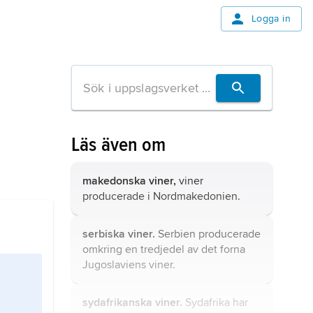
Logga in
Läs även om
makedonska viner,
viner
producerade i Nordmakedonien.
serbiska viner.
Serbien producerade
omkring en tredjedel av det forna
Jugoslaviens viner.
sydafrikanska viner.
Sydafrika har