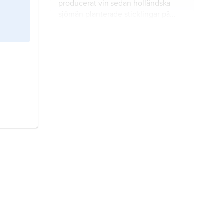
producerat vin sedan holländska
sjömän planterade sticklingar på
Godahoppsudden 1652.
amerikanska viner,
viner
producerade i USA (för exempel på
sydamerikanska viner se
argentinska
viner
och
chilenska viner
).
kanadensiska viner.
Trots Kanadas
svala klimat finns omfattande
vinodlingar, främst i British Columbia
och i Ontario.
australiska viner
produceras i främst
South Australia (50 %) och New
South Wales (25 %).
argentinska viner.
Argentina är ett
av världens största vinproducerande
länder.