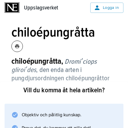
Uppslagsverket
Uppslagsverket
Logga in
chiloépungråtta
chiloépungråtta,
Dromiʹciops
gliroiʹdes
,
den enda arten i
pungdjursordningen chiloépungråttor
(
Microbiotheriʹidae
).
Vill du komma åt hela artikeln?
Den är musliknande och ca 12 cm lång och
har lika lång svans. Pälsen är kort och tät,
gråbrun på djurets ovansida och brungul
Objektiv och pålitlig kunskap.
under. Underkäkens framtänder är platta och