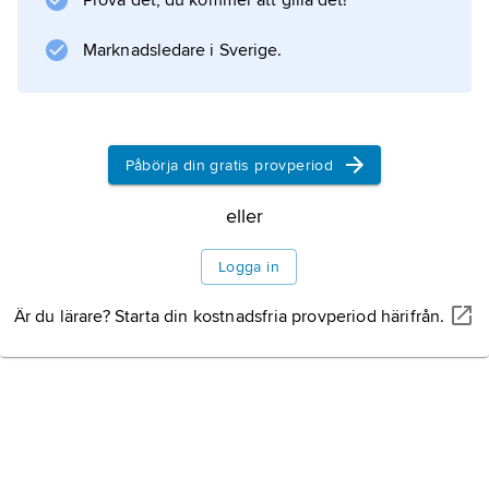
Prova det, du kommer att gilla det!
mejselformiga. Arten är nattaktiv och har
därför mycket stora ögon. Födan består av
Marknadsledare i Sverige.
insekter och andra ryggradslösa djur.
Påbörja din gratis provperiod
Information om artikeln
eller
Logga in
Är du lärare? Starta din kostnadsfria provperiod härifrån.