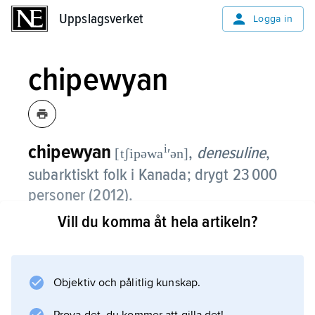
Uppslagsverket
Uppslagsverket
Logga in
chipewyan
chipewyan
i
,
denesuline
,
[tʃipəwa
ʹən]
subarktiskt folk i Kanada; drygt 23 000
personer (2012).
Vill du komma åt hela artikeln?
Chipewyan återfinns mellan Athabascafloden
och Stora Slavsjön i väster och Hudson Bay i
öster, i Alberta, Manitoba, Saskatchewan och
Northwest Territories.
Objektiv och pålitlig kunskap.