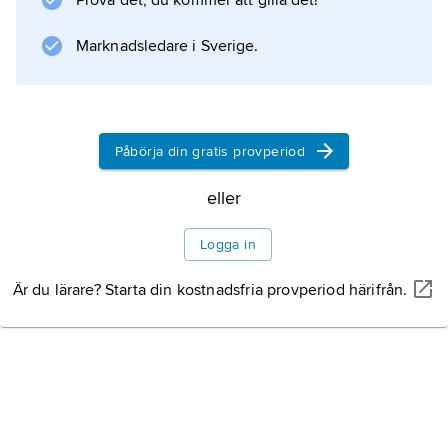
Prova det, du kommer att gilla det!
Marknadsledare i Sverige.
Information om artikeln
Påbörja din gratis provperiod
eller
Logga in
Är du lärare? Starta din kostnadsfria provperiod härifrån.