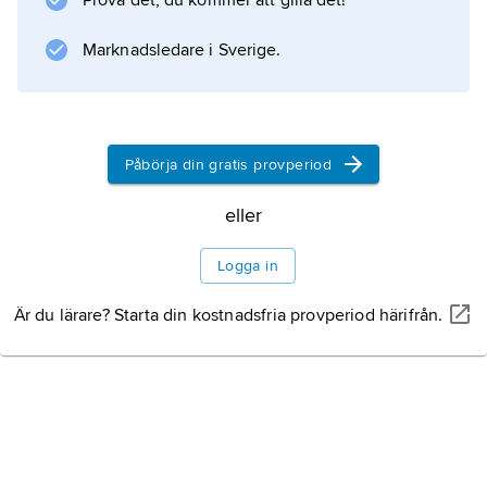
Prova det, du kommer att gilla det!
Information om artikeln
Marknadsledare i Sverige.
Påbörja din gratis provperiod
eller
Logga in
Är du lärare? Starta din kostnadsfria provperiod härifrån.