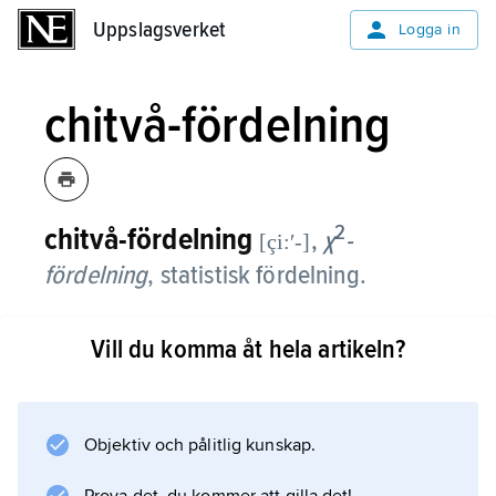
Uppslagsverket
Uppslagsverket
Logga in
chitvå-fördelning
2
chitvå-fördelning
,
χ
-
[çi:ʹ-]
fördelning
,
statistisk fördelning.
Fördelningen har (med
Vill du komma åt hela artikeln?
k
frihetsgrader) täthetsfunktionen
Objektiv och pålitlig kunskap.