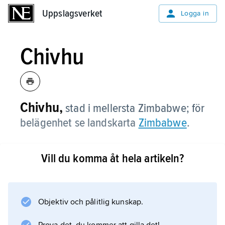
Uppslagsverket
Uppslagsverket
Logga in
Chivhu
Chivhu,
stad i mellersta Zimbabwe; för
belägenhet se landskarta
Zimbabwe
.
Vill du komma åt hela artikeln?
Information om artikeln
Objektiv och pålitlig kunskap.