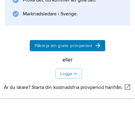
Prova det, du kommer att gilla det!
Marknadsledare i Sverige.
Påbörja din gratis provperiod
eller
Logga in
Är du lärare? Starta din kostnadsfria provperiod härifrån.