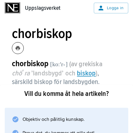
Uppslagsverket
Uppslagsverket
Logga in
chorbiskop
chorbiskop
(av grekiska
[ko:ʹr-]
chōʹra
’landsbygd’ och
biskop
)
,
särskild biskop för landsbygden.
Vill du komma åt hela artikeln?
Chorbiskopar inrättades när kristendomen
spred sig utanför städerna under 300-talet.
Den gängse ordningen blev dock att
biskopsstad och omgivande landsbygd
Objektiv och pålitlig kunskap.
utgjorde ett enda stift. Chorbiskoparnas