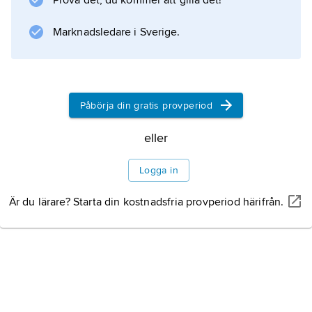
Prova det, du kommer att gilla det!
befogenheter inskränktes alltmer, men termen
existerar alltjämt som hederstitel i Orienten.
Marknadsledare i Sverige.
Information om artikeln
Påbörja din gratis provperiod
eller
Logga in
Är du lärare? Starta din kostnadsfria provperiod härifrån.