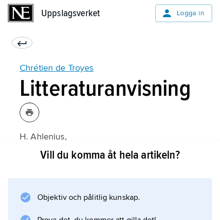
Uppslagsverket
Uppslagsverket
Logga in
Chrétien de Troyes
Litteraturanvisning
H. Ahlenius,
Frankrikes litteratur under medeltiden
Vill du komma åt hela artikeln?
(1957);
Objektiv och pålitlig kunskap.
Information om artikeln