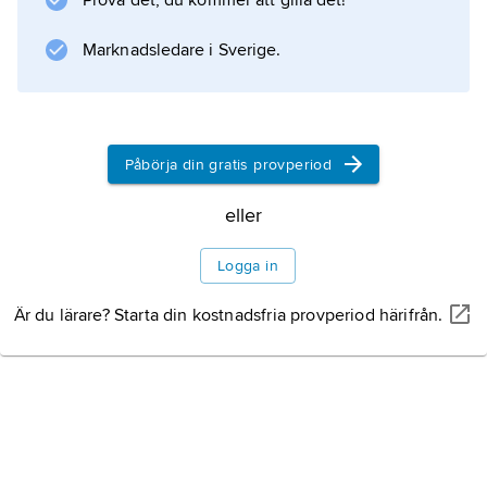
Prova det, du kommer att gilla det!
Marknadsledare i Sverige.
Påbörja din gratis provperiod
eller
Logga in
Är du lärare? Starta din kostnadsfria provperiod härifrån.