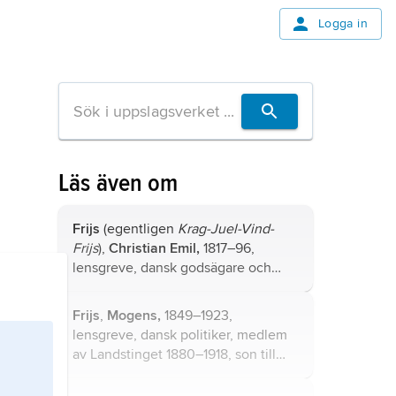
Logga in
Läs även om
Frijs
(egentligen
Krag-Juel-Vind-
Frijs
),
Christian Emil,
1817–96,
lensgreve, dansk godsägare och
politiker, stats- och utrikesminister
1865–70.
Frijs
,
Mogens,
1849–1923,
lensgreve, dansk politiker, medlem
av Landstinget 1880–1918, son till
Christian Emil Frijs.