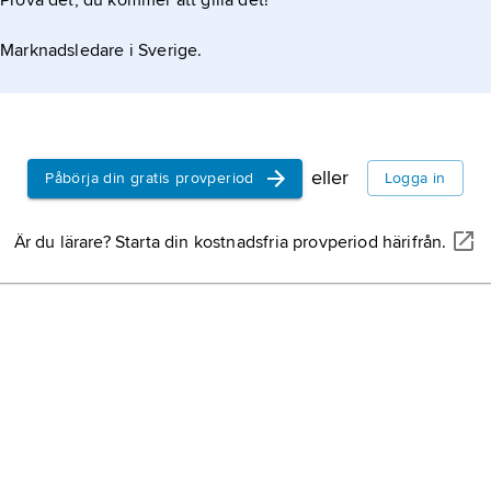
Prova det, du kommer att gilla det!
Marknadsledare i Sverige.
eller
Påbörja din gratis provperiod
Logga in
Är du lärare? Starta din kostnadsfria provperiod härifrån.