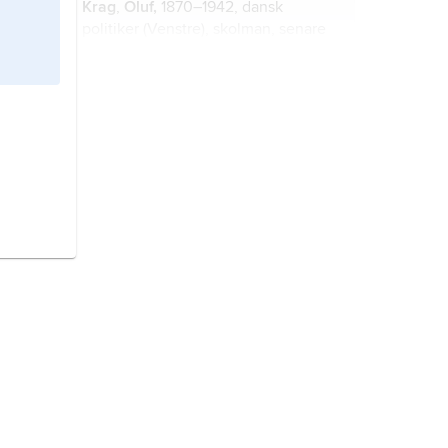
Krag
,
Oluf,
1870–1942, dansk
politiker (Venstre), skolman, senare
kreditföreningsdirektör,
riksdagsledamot (Landstinget 1914–
24, därefter Folketinget),
Horneman
,
Christian Frederik Emil,
inrikesminister 1921–24 och 1926–
1840–1906, dansk tonsättare.
29, statsråd utan portfölj i
samlingsregeringen 1940.
Christensen
,
Christian,
1925–88,
dansk politiker (Kristeligt Folkeparti),
medlem av Folketinget 1973–88.
Krag
,
Jens Otto,
född 15 september
1914, död 22 juni 1978, dansk
ekonom och politiker
(socialdemokrat), partiordförande
1962–72, statsminister 1962–68 och
Key, Emil,
1822–92, politiker,
1971–72.
godsägare; jämför släktartikel
Key
.