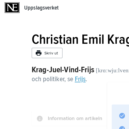
Uppslagsverket
Uppslagsverket
Christian Emil Kra
Skriv ut
Krag-Juel-Vind-Frijs
[krɑ:wju:lvenf
och politiker, se
Frijs
.
Information om artikeln