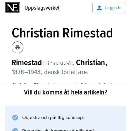
Uppslagsverket
Uppslagsverket
Logga in
Christian Rimestad
Rimestad
Christian,
,
[ri:ʹməstæð]
1878–1943, dansk författare.
Christian Rimestad var som kritiker och lyriker
Vill du komma åt hela artikeln?
präglad av symbolismen. Verk med denna
inriktning är
Fransk Poesi i det 19. Aarhundrede
(1905) och
Objektiv och pålitlig kunskap.
Belgiens store Digtere