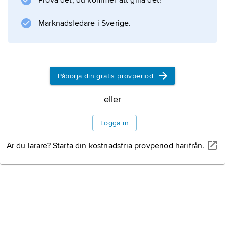
Prova det, du kommer att gilla det!
(1915). Han var också verksam som
översättare, i synnerhet från franskan.
Marknadsledare i Sverige.
Information om artikeln
Påbörja din gratis provperiod
eller
Logga in
Är du lärare? Starta din kostnadsfria provperiod härifrån.