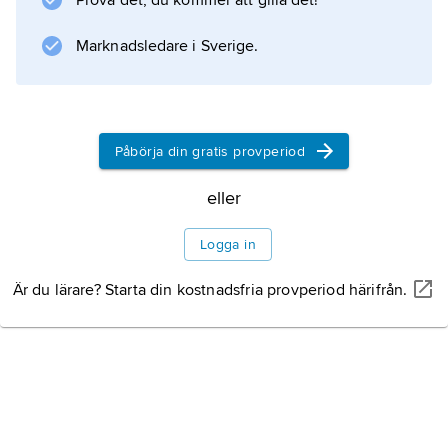
Prova det, du kommer att gilla det!
systematiserade de gener som styr
anläggandet av en kroppsplan i embryot hos
Marknadsledare i Sverige.
bananfluga (
Drosophila melanogaster
). Forskningen visade att ett oväntat litet antal
Påbörja din gratis provperiod
gener styr förloppen i embryoutvecklingen
och att de kunde ordnas i funktionella
eller
grupper. De identifierade generna finns också
hos människa och
Logga in
Är du lärare? Starta din kostnadsfria provperiod härifrån.
Information om artikeln