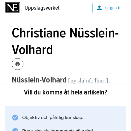
Uppslagsverket
Uppslagsverket
Logga in
Christiane Nüsslein-
Volhard
Nüsslein-Volhard
i
,
[nyʹsla
nfɔʹlhart]
Christiane,
född 1942, tysk
Vill du komma åt hela artikeln?
utvecklingsbiolog, chef vid Max-Planck-
institutet för utvecklingsbiologi i
Tübingen sedan 1985.
Objektiv och pålitlig kunskap.
N. och hennes medarbetare identifierade och