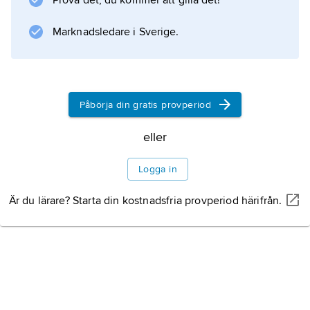
Prova det, du kommer att gilla det!
Marknadsledare i Sverige.
Information om artikeln
Påbörja din gratis provperiod
eller
Logga in
Är du lärare? Starta din kostnadsfria provperiod härifrån.