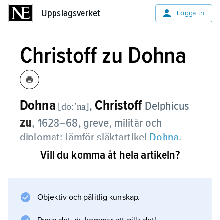
Uppslagsverket
Uppslagsverket
Logga in
Christoff zu Dohna
Dohna
Christoff
,
Delphicus
[do:ʹna]
zu
,
1628–68, greve, militär och
diplomat; jämför släktartikel
Dohna
.
Vill du komma åt hela artikeln?
År 1652 kom Christoff zu Dohna till Sverige,
gynnades av Kristina, blev gardesöverste
1653 och generalmajor 1654. Han deltog i
Objektiv och pålitlig kunskap.
krigen 1655–60 och i aktionen mot Bremen
1665–66 samt blev fältmarskalk 1666.