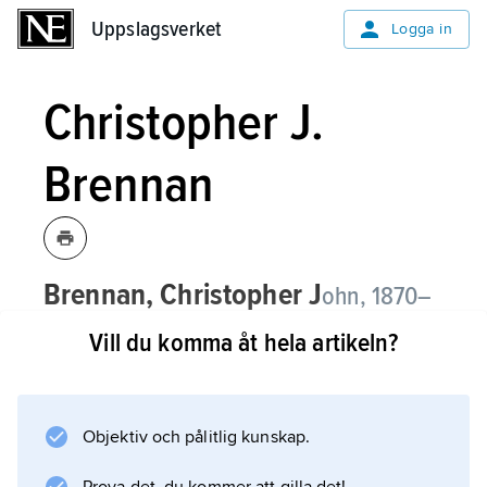
Uppslagsverket
Uppslagsverket
Logga in
Christopher J.
Brennan
Brennan, Christopher J
ohn, 1870–
1932, australisk poet.
Vill du komma åt hela artikeln?
Christopher J. Brennan, som var kännare av
europeiska språk och kulturer, representerade
en kosmopolitisk och intellektuell attityd som
Objektiv och pålitlig kunskap.
starkt kontrasterade mot samtidens