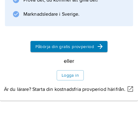
Prova det, du kommer att gilla det!
Marknadsledare i Sverige.
Påbörja din gratis provperiod
eller
Logga in
Är du lärare? Starta din kostnadsfria provperiod härifrån.