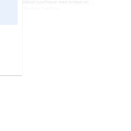
på släktet tuschlavar med endast en
art i Sverige, tuschlav.
Consolida,
det vetenskapliga
namnet på ett av de växtsläkten som
omfattar riddarsporrar.
Apis,
det vetenskapliga namnet på
släktet
honungsbin
.
Convallaria,
det vetenskapliga
namnet på släktet
liljekonvaljer
.
Tamias,
det vetenskapliga namnet
på släktet jordekorrar.
Anthrenus,
det vetenskapliga
namnet på släktet
mattbaggar
.