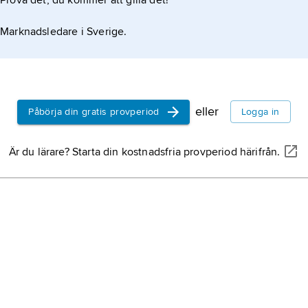
Prova det, du kommer att gilla det!
Marknadsledare i Sverige.
eller
Påbörja din gratis provperiod
Logga in
Är du lärare? Starta din kostnadsfria provperiod härifrån.