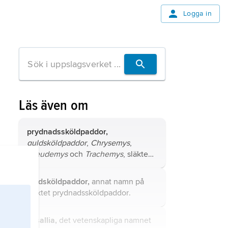
Logga in
Läs även om
prydnadssköldpaddor,
guldsköldpaddor
,
Chrysemys
,
Pseudemys
och
Trachemys
, släkten
sumpsköldpaddor med ett tiotal
arter från södra Nordamerika till
guldsköldpaddor,
annat namn på
norra Sydamerika.
släktet
prydnadssköldpaddor
.
Lasallia,
det vetenskapliga namnet