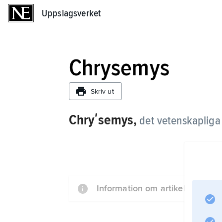
Uppslagsverket
Uppslagsverket
Chrysemys
Skriv ut
Chryʹsemys,
det vetenskapliga
Information om artikeln