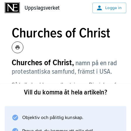
Uppslagsverket
Uppslagsverket
Logga in
Churches of Christ
Churches of Christ,
namn på en rad
protestantiska samfund, främst i USA.
Så kallades bl.a. en utbrytning ur Disciples of
Vill du komma åt hela artikeln?
Christ 1906. Man räknar med (1996) drygt 13
000 självständiga församlingar i USA, med ca
1,6 miljoner medlemmar. Samfunden har inga
samordnande organ; ett gemensamt drag är
Objektiv och pålitlig kunskap.
synen på Bibeln som verbalt inspirerad av