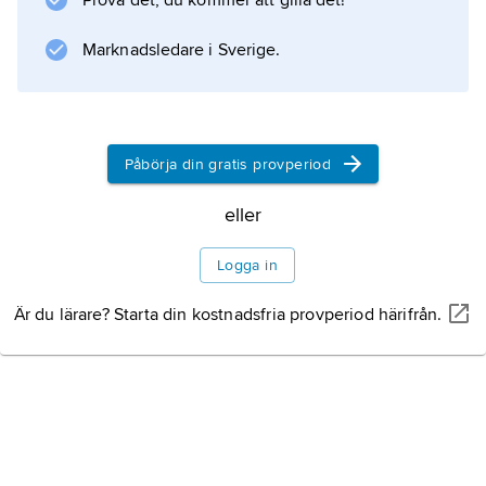
Prova det, du kommer att gilla det!
Gud och som tillräckligt rättesnöre för tro och
handling.
Marknadsledare i Sverige.
Information om artikeln
Påbörja din gratis provperiod
eller
Logga in
Är du lärare? Starta din kostnadsfria provperiod härifrån.