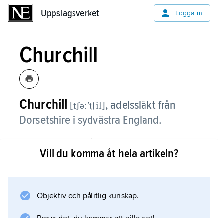
Uppslagsverket
Uppslagsverket
Logga in
Churchill
Churchill
,
adelssläkt från
[tʃə:ʹtʃil]
Dorsetshire i sydvästra England.
Winston Churchill (1620–88) var far till
Vill du komma åt hela artikeln?
Arabella Churchill (1648–1730), som 1670–74
fick fyra barn med sedermera kung
Jakob II
. Winston Churchill var far även till
Objektiv och pålitlig kunskap.
John Churchill