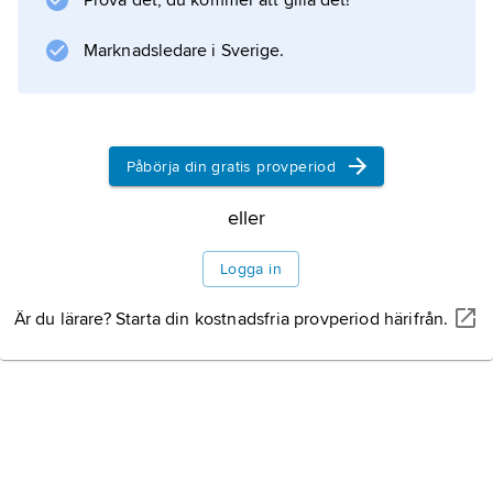
Prova det, du kommer att gilla det!
, hertig av Marlborough, till storamiralen
George Churchill (1654–1710) och till
Marknadsledare i Sverige.
generalen Charles Churchill (1656–1714).
Påbörja din gratis provperiod
Information om artikeln
eller
Logga in
Är du lärare? Starta din kostnadsfria provperiod härifrån.