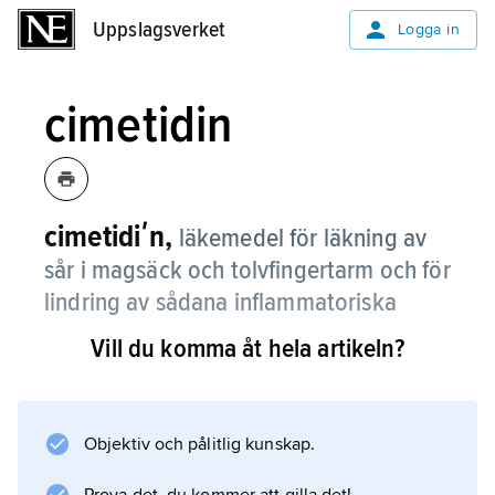
Uppslagsverket
Uppslagsverket
Logga in
cimetidin
cimetidiʹn,
läkemedel för läkning av
sår i magsäck och tolvfingertarm och för
lindring av sådana inflammatoriska
förändringar i matstrupen som orsakas
Vill du komma åt hela artikeln?
av sura uppstötningar.
Det verkar genom att blockera mag–
tarmkanalens histaminreceptorer (H2-
Objektiv och pålitlig kunskap.
receptorer), vilka normalt stimulerar