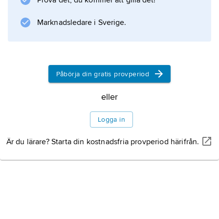
Prova det, du kommer att gilla det!
Marknadsledare i Sverige.
Påbörja din gratis provperiod
eller
Logga in
Är du lärare? Starta din kostnadsfria provperiod härifrån.