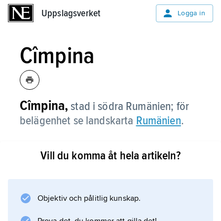
Uppslagsverket
Uppslagsverket
Logga in
Cîmpina
Cîmpina,
stad i södra Rumänien; för
belägenhet se landskarta
Rumänien
.
Vill du komma åt hela artikeln?
Information om artikeln
Objektiv och pålitlig kunskap.